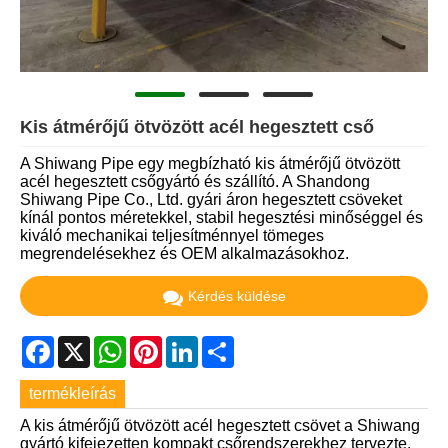
Kis átmérőjű ötvözött acél hegesztett cső
A Shiwang Pipe egy megbízható kis átmérőjű ötvözött
acél hegesztett csőgyártó és szállító. A Shandong
Shiwang Pipe Co., Ltd. gyári áron hegesztett csöveket
kínál pontos méretekkel, stabil hegesztési minőséggel és
kiváló mechanikai teljesítménnyel tömeges
megrendelésekhez és OEM alkalmazásokhoz.
Kérdés küldése
Facebook
X
WhatsApp
Pinterest
LinkedIn
Share
termékleírás
A kis átmérőjű ötvözött acél hegesztett csövet a Shiwang
gyártó kifejezetten kompakt csőrendszerekhez tervezte.