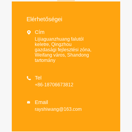
Elérhetőségei
Cím

Lijiaguanzhuang falutól
keletre, Qingzhou
gazdasági fejlesztési zóna,
Weifang város, Shandong
tartomány
Tel

+86-18706673812
Email

rayshiwang@163.com