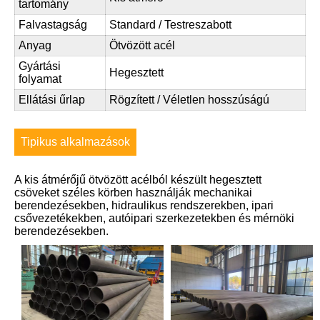
tartomány
Falvastagság
Standard / Testreszabott
Anyag
Ötvözött acél
Gyártási
Hegesztett
folyamat
Ellátási űrlap
Rögzített / Véletlen hosszúságú
Tipikus alkalmazások
A kis átmérőjű ötvözött acélból készült hegesztett
csöveket széles körben használják mechanikai
berendezésekben, hidraulikus rendszerekben, ipari
csővezetékekben, autóipari szerkezetekben és mérnöki
berendezésekben.