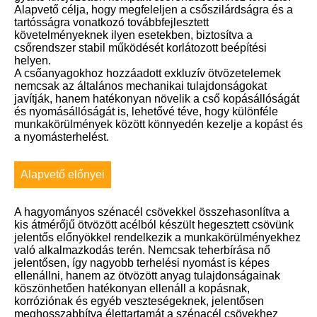
Alapvető célja, hogy megfeleljen a csőszilárdságra és a
tartósságra vonatkozó továbbfejlesztett
követelményeknek ilyen esetekben, biztosítva a
csőrendszer stabil működését korlátozott beépítési
helyen.
A csőanyagokhoz hozzáadott exkluzív ötvözetelemek
nemcsak az általános mechanikai tulajdonságokat
javítják, hanem hatékonyan növelik a cső kopásállóságát
és nyomásállóságát is, lehetővé téve, hogy különféle
munkakörülmények között könnyedén kezelje a kopást és
a nyomásterhelést.
Alapvető előnyei
A hagyományos szénacél csövekkel összehasonlítva a
kis átmérőjű ötvözött acélból készült hegesztett csövünk
jelentős előnyökkel rendelkezik a munkakörülményekhez
való alkalmazkodás terén. Nemcsak teherbírása nő
jelentősen, így nagyobb terhelési nyomást is képes
ellenállni, hanem az ötvözött anyag tulajdonságainak
köszönhetően hatékonyan ellenáll a kopásnak,
korróziónak és egyéb veszteségeknek, jelentősen
meghosszabbítva élettartamát a szénacél csövekhez