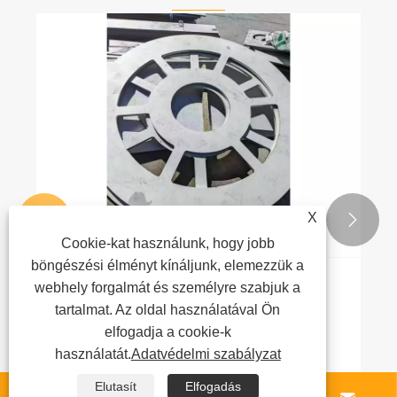
X


Cookie-kat használunk, hogy jobb
böngészési élményt kínáljunk, elemezzük a
webhely forgalmát és személyre szabjuk a
Miért alakítják át a modern gyártást a
fémlemez lézervágó szolgáltatások?
tartalmat. Az oldal használatával Ön
elfogadja a cookie-k
Mutass többet >>
használatát.
Adatvédelmi szabályzat
Elutasít
Elfogadás