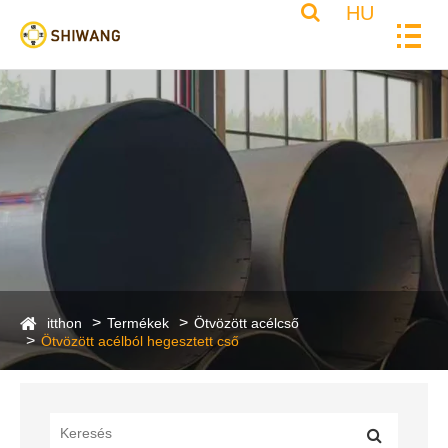
HU
itthon
Termékek
Ötvözött acélcső
Ötvözött acélból hegesztett cső