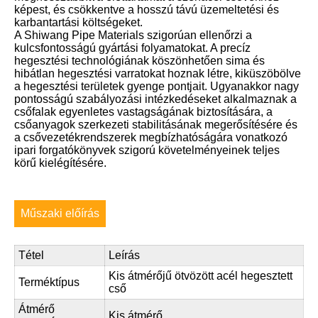
képest, és csökkentve a hosszú távú üzemeltetési és
karbantartási költségeket.
A Shiwang Pipe Materials szigorúan ellenőrzi a
kulcsfontosságú gyártási folyamatokat. A precíz
hegesztési technológiának köszönhetően sima és
hibátlan hegesztési varratokat hoznak létre, kiküszöbölve
a hegesztési területek gyenge pontjait. Ugyanakkor nagy
pontosságú szabályozási intézkedéseket alkalmaznak a
csőfalak egyenletes vastagságának biztosítására, a
csőanyagok szerkezeti stabilitásának megerősítésére és
a csővezetékrendszerek megbízhatóságára vonatkozó
ipari forgatókönyvek szigorú követelményeinek teljes
körű kielégítésére.
Műszaki előírás
Tétel
Leírás
Kis átmérőjű ötvözött acél hegesztett
Terméktípus
cső
Átmérő
Kis átmérő