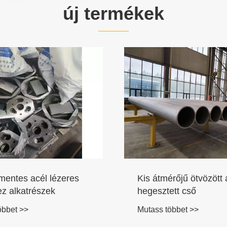
új termékek
entes acél lézeres
Kis átmérőjű ötvözött 
z alkatrészek
hegesztett cső
öbbet >>
Mutass többet >>