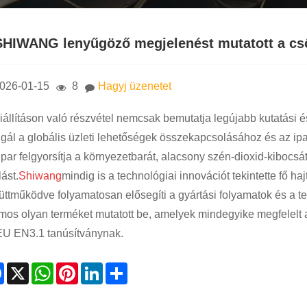
SHIWANG lenyűgöző megjelenést mutatott a cső
026-01-15
8
Hagyj üzenetet
kiállításon való részvétel nemcsak bemutatja legújabb kutatási 
lgál a globális üzleti lehetőségek összekapcsolásához és az ipa
ipar felgyorsítja a környezetbarát, alacsony szén-dioxid-kibocsá
lást.
Shiwang
mindig is a technológiai innovációt tekintette fő h
üttműködve folyamatosan elősegíti a gyártási folyamatok és a ter
mos olyan terméket mutatott be, amelyek mindegyike megfelelt 
EU EN3.1 tanúsítványnak.
Facebook
X
WhatsApp
Pinterest
LinkedIn
Share