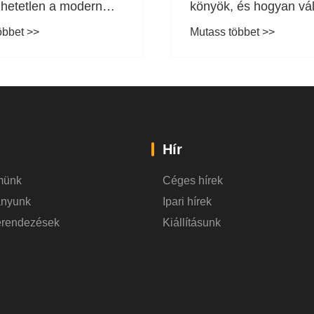
zhetetlen a modern
könyök, és hogyan vá
szerekben?
ki a megfelelő típust a
öbbet >>
Mutass többet >>
csőrendszerekhez
Hír
münk
Céges hírek
ányunk
Ipari hírek
erendezések
Kiállításunk