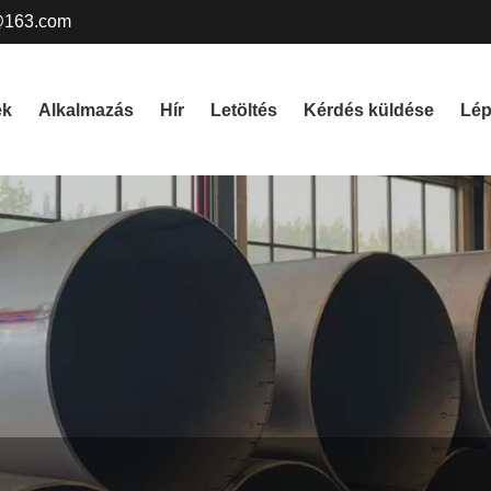
@163.com
ek
Alkalmazás
Hír
Letöltés
Kérdés küldése
Lép