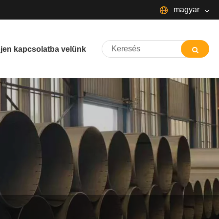
magyar
English
jen kapcsolatba velünk
简体中文
Español
Português
русский
Français
日本語
Deutsch
tiếng Việt