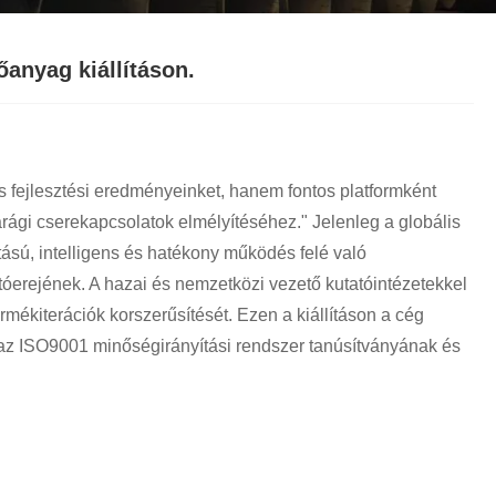
Italiano
Nederlands
anyag kiállításon.
ภาษาไทย
Polski
és fejlesztési eredményeinket, hanem fontos platformként
한국어
rági cserekapcsolatok elmélyítéséhez." Jelenleg a globális
tású, intelligens és hatékony működés felé való
Svenska
ajtóerejének. A hazai és nemzetközi vezető kutatóintézetekkel
magyar
mékiterációk korszerűsítését. Ezen a kiállításon a cég
az ISO9001 minőségirányítási rendszer tanúsítványának és
Malay
বাংলা ভাষার
Dansk