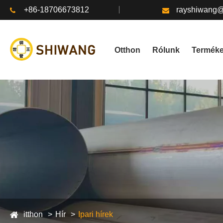
+86-18706673812
rayshiwang
Otthon
Rólunk
Termék
itthon
Hír
Ipari hírek