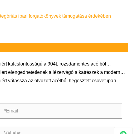
العربية
tegóriás ipari forgatókönyvek támogatása érdekében
iért kulcsfontosságú a 904L rozsdamentes acélból
esztett cső 100%-os RT vizsgálattal a zord
iért elengedhetetlenek a lézervágó alkatrészek a modern
rnyezetekben?
rtáshoz?
iért válassza az ötvözött acélból hegesztett csövet ipari
kalmazásokhoz?