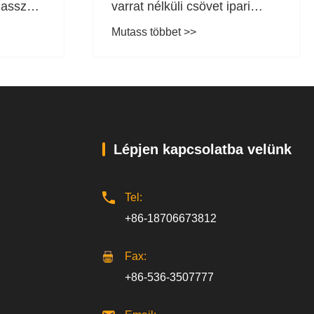
lasszuk
varrat nélküli csövet ipari
z ipari
alkalmazásokhoz?
Mutass többet >>
Lépjen kapcsolatba velünk
Tel:
+86-18706673812
Fax:
+86-536-3507777