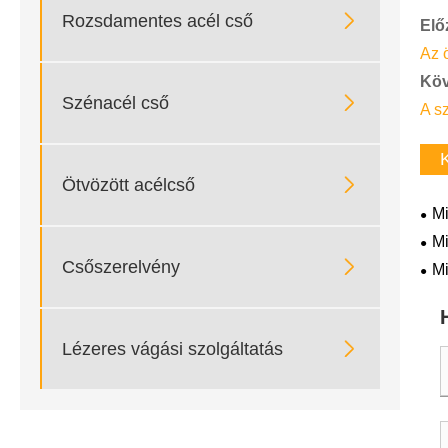

Rozsdamentes acél cső
Elő
Az 
Köv

Szénacél cső
A s

Ötvözött acélcső
Mi
csö
Mi
acé

Csőszerelvény
Mi
ren
szo

Lézeres vágási szolgáltatás