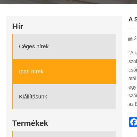
A 
Hír
2
Céges hírek
"A 
szo
cső
Ipari hírek
átál
egy
szá
Kiállításunk
az 
Termékek