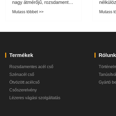
nagy átmérőjű, rozsdamentes
nélkülö
acélból készült hegesztett
csőrend
Mutass többet >>
Mutass t
csövek a modern ipari
rendszerekben?
Termékek
Rólunk
Rozsdamentes acél cső
Történel
Szénacél cső
Tanúsítv
Ötvözött acélcső
Gyártó b
Csőszerelvény
Lézeres vágási szolgáltatás