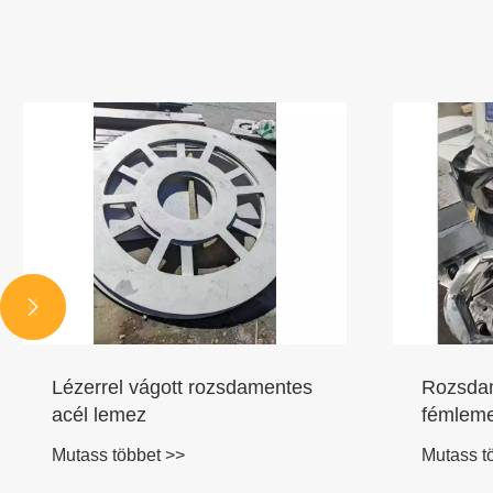


Lézerrel vágott rozsdamentes
Rozsdam
acél lemez
fémleme
Mutass többet >>
Mutass t