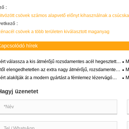
ző :
ötvözött csövek számos alapvető előnyt kihasználnak a csúcska
etkező :
zénacél csövek a több területen kiválasztott maganyag
Kapcsolódó hírek
ért válassza a kis átmérőjű rozsdamentes acél hegesztett
M
vet?
heg
től elengedhetetlen az extra nagy átmérőjű, rozsdamentes
M
kö
lból készült hegesztett csövek a modern ipari
gyá
ért alakítják át a modern gyártást a fémlemez lézervágó
M
dszerekben?
lgáltatások?
al
Hagyj üzenetet