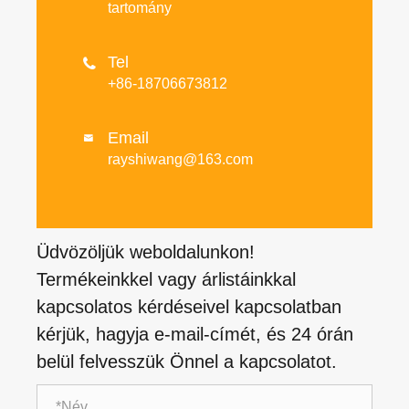
tartomány
Tel

+86-18706673812
Email

rayshiwang@163.com
Üdvözöljük weboldalunkon!
Termékeinkkel vagy árlistáinkkal
kapcsolatos kérdéseivel kapcsolatban
kérjük, hagyja e-mail-címét, és 24 órán
belül felvesszük Önnel a kapcsolatot.