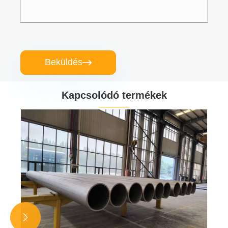
Beküldés

Kapcsolódó termékek

