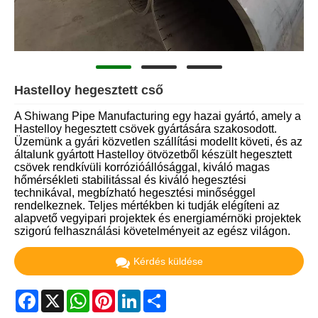
Hastelloy hegesztett cső
A Shiwang Pipe Manufacturing egy hazai gyártó, amely a
Hastelloy hegesztett csövek gyártására szakosodott.
Üzemünk a gyári közvetlen szállítási modellt követi, és az
általunk gyártott Hastelloy ötvözetből készült hegesztett
csövek rendkívüli korrózióállósággal, kiváló magas
hőmérsékleti stabilitással és kiváló hegesztési
technikával, megbízható hegesztési minőséggel
rendelkeznek. Teljes mértékben ki tudják elégíteni az
alapvető vegyipari projektek és energiamérnöki projektek
szigorú felhasználási követelményeit az egész világon.
Kérdés küldése
Facebook
X
WhatsApp
Pinterest
LinkedIn
Share