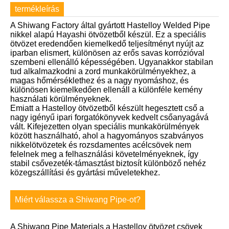
termékleírás
A Shiwang Factory által gyártott Hastelloy Welded Pipe
nikkel alapú Hayashi ötvözetből készül. Ez a speciális
ötvözet eredendően kiemelkedő teljesítményt nyújt az
iparban elismert, különösen az erős savas korrózióval
szembeni ellenálló képességében. Ugyanakkor stabilan
tud alkalmazkodni a zord munkakörülményekhez, a
magas hőmérséklethez és a nagy nyomáshoz, és
különösen kiemelkedően ellenáll a különféle kemény
használati körülményeknek.
Emiatt a Hastelloy ötvözetből készült hegesztett cső a
nagy igényű ipari forgatókönyvek kedvelt csőanyagává
vált. Kifejezetten olyan speciális munkakörülmények
között használható, ahol a hagyományos szabványos
nikkelötvözetek és rozsdamentes acélcsövek nem
felelnek meg a felhasználási követelményeknek, így
stabil csővezeték-támasztást biztosít különböző nehéz
közegszállítási és gyártási műveletekhez.
Miért válassza a Shiwang Pipe-ot?
A Shiwang Pipe Materials a Hastelloy ötvözet csövek