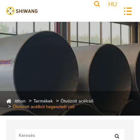
HU
itthon
Termékek
Ötvözött acélcső
Ötvözött acélból hegesztett cső