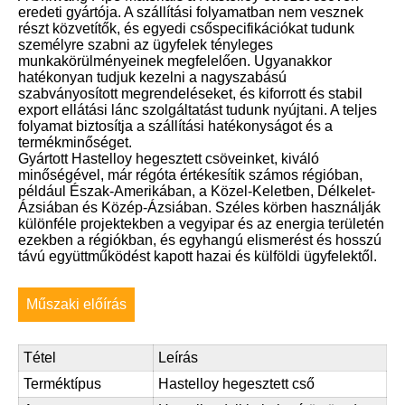
eredeti gyártója. A szállítási folyamatban nem vesznek
részt közvetítők, és egyedi csőspecifikációkat tudunk
személyre szabni az ügyfelek tényleges
munkakörülményeinek megfelelően. Ugyanakkor
hatékonyan tudjuk kezelni a nagyszabású
szabványosított megrendeléseket, és kiforrott és stabil
export ellátási lánc szolgáltatást tudunk nyújtani. A teljes
folyamat biztosítja a szállítási hatékonyságot és a
termékminőséget.
Gyártott Hastelloy hegesztett csöveinket, kiváló
minőségével, már régóta értékesítik számos régióban,
például Észak-Amerikában, a Közel-Keletben, Délkelet-
Ázsiában és Közép-Ázsiában. Széles körben használják
különféle projektekben a vegyipar és az energia területén
ezekben a régiókban, és egyhangú elismerést és hosszú
távú együttműködést kapott hazai és külföldi ügyfelektől.
Műszaki előírás
Tétel
Leírás
Terméktípus
Hastelloy hegesztett cső