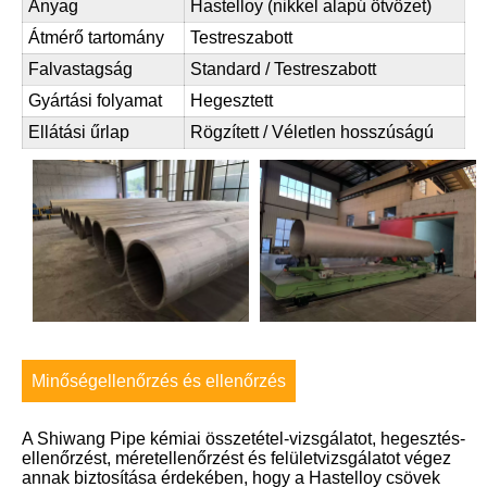
Anyag
Hastelloy (nikkel alapú ötvözet)
Átmérő tartomány
Testreszabott
Falvastagság
Standard / Testreszabott
Gyártási folyamat
Hegesztett
Ellátási űrlap
Rögzített / Véletlen hosszúságú
Minőségellenőrzés és ellenőrzés
A Shiwang Pipe kémiai összetétel-vizsgálatot, hegesztés-
ellenőrzést, méretellenőrzést és felületvizsgálatot végez
annak biztosítása érdekében, hogy a Hastelloy csövek