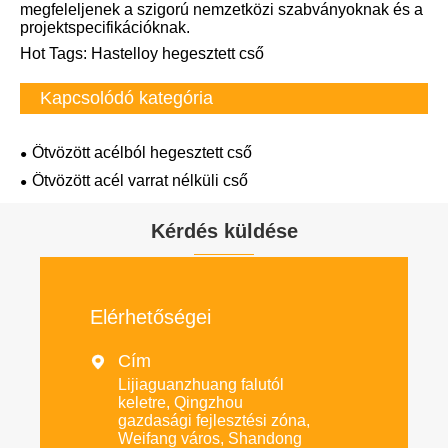
megfeleljenek a szigorú nemzetközi szabványoknak és a
projektspecifikációknak.
Hot Tags: Hastelloy hegesztett cső
Kapcsolódó kategória
Ötvözött acélból hegesztett cső
Ötvözött acél varrat nélküli cső
Kérdés küldése
Elérhetőségei
Cím

Lijiaguanzhuang falutól
keletre, Qingzhou
gazdasági fejlesztési zóna,
Weifang város, Shandong