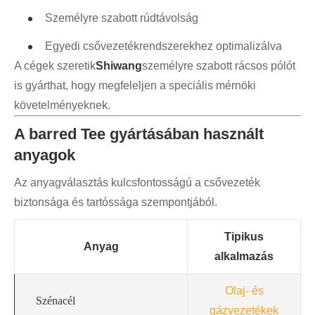
Személyre szabott rúdtávolság
Egyedi csővezetékrendszerekhez optimalizálva
A cégek szeretik
Shiwang
személyre szabott rácsos pólót
is gyárthat, hogy megfeleljen a speciális mérnöki
követelményeknek.
A barred Tee gyártásában használt
anyagok
Az anyagválasztás kulcsfontosságú a csővezeték
biztonsága és tartóssága szempontjából.
Tipikus
Anyag
alkalmazás
Olaj- és
Szénacél
gázvezetékek