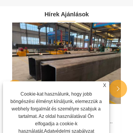
Hírek Ajánlások
Mi a csőkönyök, és miért nélkülözhetetlen a
modern csőrendszerekben?
Mutass többet >>
X


Cookie-kat használunk, hogy jobb
böngészési élményt kínáljunk, elemezzük a
webhely forgalmát és személyre szabjuk a
tartalmat. Az oldal használatával Ön
elfogadja a cookie-k
használatát.
Adatvédelmi szabályzat