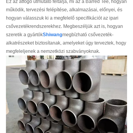
Ez az átfogó útmutató feltárja, mi az a Barred Tee, hogyan
működik, tervezési felépítése, alkalmazásai, előnyei, és
hogyan válasszuk ki a megfelelő specifikációt az ipari
csővezetékrendszerekhez. Megbeszéljük azt is, hogyan
szeretik a gyártók
Shi
wang
megbízható csővezeték-
alkatrészeket biztosítanak, amelyeket úgy terveztek, hogy
megfeleljenek a nemzetközi szabványoknak.