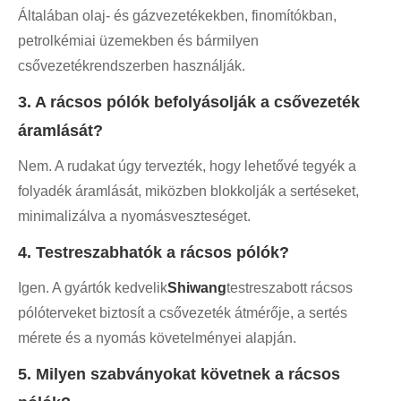
Általában olaj- és gázvezetékekben, finomítókban,
petrolkémiai üzemekben és bármilyen
csővezetékrendszerben használják.
3. A rácsos pólók befolyásolják a csővezeték
áramlását?
Nem. A rudakat úgy tervezték, hogy lehetővé tegyék a
folyadék áramlását, miközben blokkolják a sertéseket,
minimalizálva a nyomásveszteséget.
4. Testreszabhatók a rácsos pólók?
Igen. A gyártók kedvelik
Shiwang
testreszabott rácsos
pólóterveket biztosít a csővezeték átmérője, a sertés
mérete és a nyomás követelményei alapján.
5. Milyen szabványokat követnek a rácsos