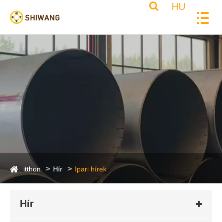
HU
itthon
Hír
Ipari hírek
Hír