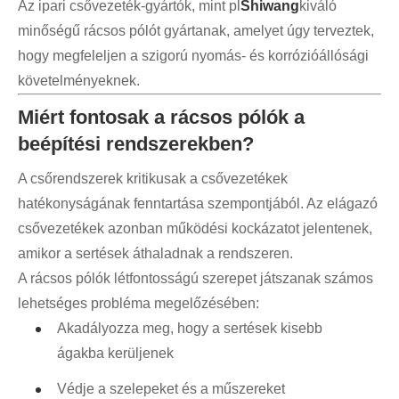
Az ipari csővezeték-gyártók, mint pl
Shiwang
kiváló
minőségű rácsos pólót gyártanak, amelyet úgy terveztek,
hogy megfeleljen a szigorú nyomás- és korrózióállósági
követelményeknek.
Miért fontosak a rácsos pólók a
beépítési rendszerekben?
A csőrendszerek kritikusak a csővezetékek
hatékonyságának fenntartása szempontjából. Az elágazó
csővezetékek azonban működési kockázatot jelentenek,
amikor a sertések áthaladnak a rendszeren.
A rácsos pólók létfontosságú szerepet játszanak számos
lehetséges probléma megelőzésében:
Akadályozza meg, hogy a sertések kisebb
ágakba kerüljenek
Védje a szelepeket és a műszereket