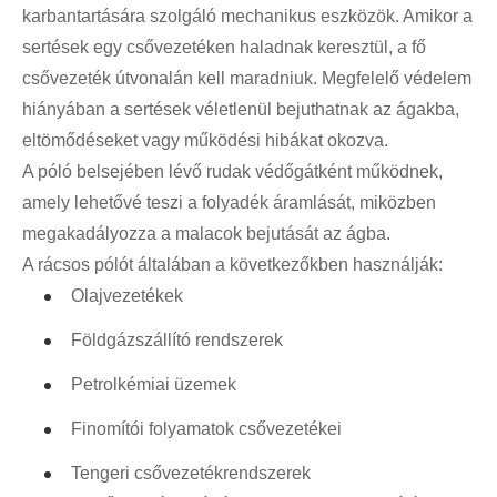
karbantartására szolgáló mechanikus eszközök. Amikor a
sertések egy csővezetéken haladnak keresztül, a fő
csővezeték útvonalán kell maradniuk. Megfelelő védelem
hiányában a sertések véletlenül bejuthatnak az ágakba,
eltömődéseket vagy működési hibákat okozva.
A póló belsejében lévő rudak védőgátként működnek,
amely lehetővé teszi a folyadék áramlását, miközben
megakadályozza a malacok bejutását az ágba.
A rácsos pólót általában a következőkben használják:
Olajvezetékek
Földgázszállító rendszerek
Petrolkémiai üzemek
Finomítói folyamatok csővezetékei
Tengeri csővezetékrendszerek