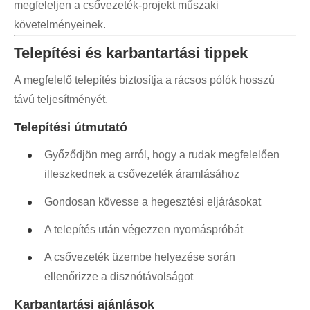
megfeleljen a csővezeték-projekt műszaki
követelményeinek.
Telepítési és karbantartási tippek
A megfelelő telepítés biztosítja a rácsos pólók hosszú
távú teljesítményét.
Telepítési útmutató
Győződjön meg arról, hogy a rudak megfelelően
illeszkednek a csővezeték áramlásához
Gondosan kövesse a hegesztési eljárásokat
A telepítés után végezzen nyomáspróbát
A csővezeték üzembe helyezése során
ellenőrizze a disznótávolságot
Karbantartási ajánlások