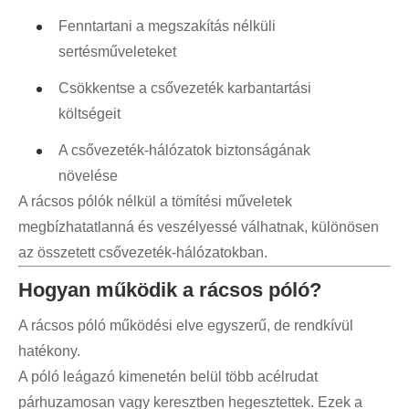
Fenntartani a megszakítás nélküli
sertésműveleteket
Csökkentse a csővezeték karbantartási
költségeit
A csővezeték-hálózatok biztonságának
növelése
A rácsos pólók nélkül a tömítési műveletek
megbízhatatlanná és veszélyessé válhatnak, különösen
az összetett csővezeték-hálózatokban.
Hogyan működik a rácsos póló?
A rácsos póló működési elve egyszerű, de rendkívül
hatékony.
A póló leágazó kimenetén belül több acélrudat
párhuzamosan vagy keresztben hegesztettek. Ezek a