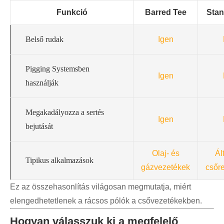
Funkció
Barred Tee
Stan
Belső rudak
Igen
Pigging Systemsben
Igen
használják
Megakadályozza a sertés
Igen
bejutását
Olaj- és
Ál
Tipikus alkalmazások
gázvezetékek
csőr
Ez az összehasonlítás világosan megmutatja, miért
elengedhetetlenek a rácsos pólók a csővezetékekben.
Hogyan válasszuk ki a megfelelő