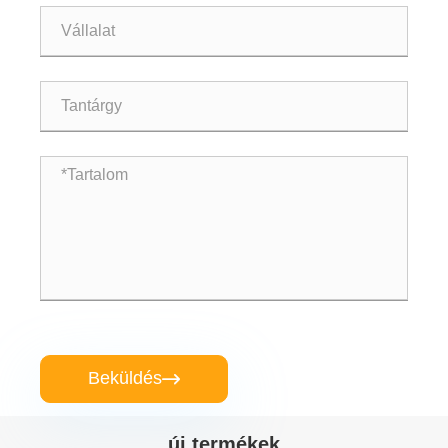
Beküldés

új termékek