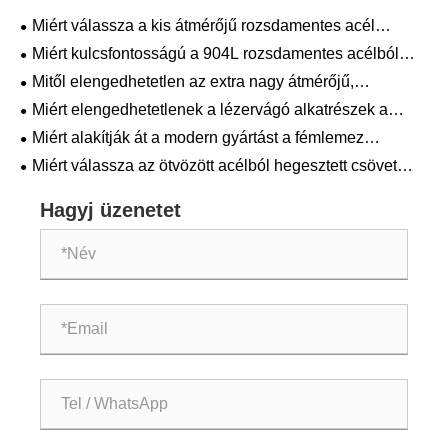
Miért válassza a kis átmérőjű rozsdamentes acél
hegesztett csövet?
Miért kulcsfontosságú a 904L rozsdamentes acélból
hegesztett cső 100%-os RT vizsgálattal a zord
Mitől elengedhetetlen az extra nagy átmérőjű,
környezetekben?
rozsdamentes acélból készült hegesztett csövek a
Miért elengedhetetlenek a lézervágó alkatrészek a
modern ipari rendszerekben?
modern gyártáshoz?
Miért alakítják át a modern gyártást a fémlemez
lézervágó szolgáltatások?
Miért válassza az ötvözött acélból hegesztett csövet
ipari alkalmazásokhoz?
Hagyj üzenetet