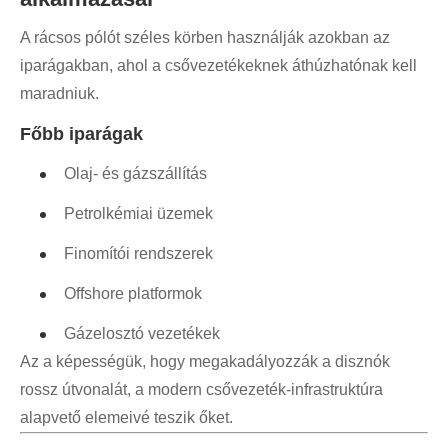
A rácsos pólót széles körben használják azokban az
iparágakban, ahol a csővezetékeknek áthúzhatónak kell
maradniuk.
Főbb iparágak
Olaj- és gázszállítás
Petrolkémiai üzemek
Finomítói rendszerek
Offshore platformok
Gázelosztó vezetékek
Az a képességük, hogy megakadályozzák a disznók
rossz útvonalát, a modern csővezeték-infrastruktúra
alapvető elemeivé teszik őket.