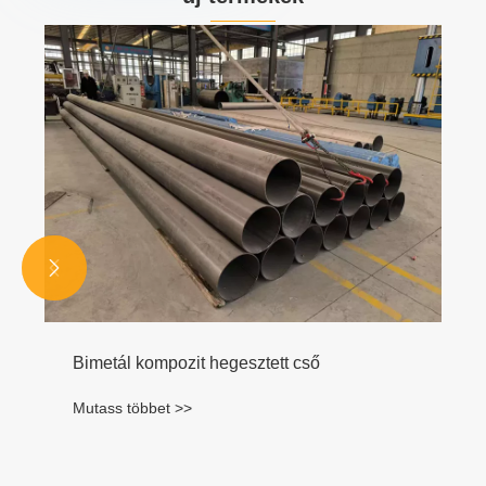
Kis átmérőjű varrat nélküli szénacél cső
Mutass többet >>

