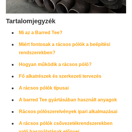
Tartalomjegyzék
Mi az a Barred Tee?
Miért fontosak a rácsos pólók a beépítési
rendszerekben?
Hogyan működik a rácsos póló?
Fő alkatrészek és szerkezeti tervezés
A rácsos pólók típusai
A barred Tee gyártásában használt anyagok
Rácsos pólószerelvények ipari alkalmazásai
A rácsos pólók csővezetékrendszerekben
való használatának előnyei