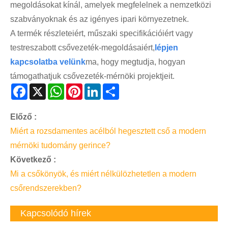
megoldásokat kínál, amelyek megfelelnek a nemzetközi
szabványoknak és az igényes ipari környezetnek.
A termék részleteiért, műszaki specifikációiért vagy
testreszabott csővezeték-megoldásaiért,
lépjen
kapcsolatba velünk
ma, hogy megtudja, hogyan
támogathatjuk csővezeték-mérnöki projektjeit.
Facebook
X
WhatsApp
Pinterest
LinkedIn
Share
Előző :
Miért a rozsdamentes acélból hegesztett cső a modern
mérnöki tudomány gerince?
Következő :
Mi a csőkönyök, és miért nélkülözhetetlen a modern
csőrendszerekben?
Kapcsolódó hírek