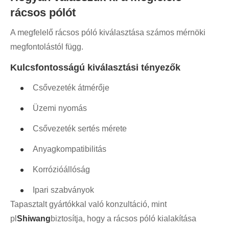
rácsos pólót
A megfelelő rácsos póló kiválasztása számos mérnöki
megfontolástól függ.
Kulcsfontosságú kiválasztási tényezők
Csővezeték átmérője
Üzemi nyomás
Csővezeték sertés mérete
Anyagkompatibilitás
Korrózióállóság
Ipari szabványok
Tapasztalt gyártókkal való konzultáció, mint
pl
Shiwang
biztosítja, hogy a rácsos póló kialakítása