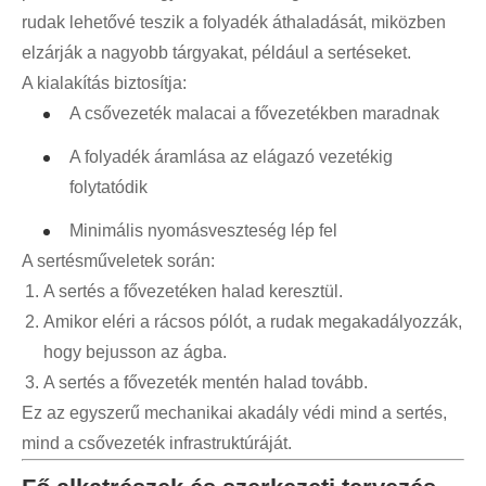
rudak lehetővé teszik a folyadék áthaladását, miközben
elzárják a nagyobb tárgyakat, például a sertéseket.
A kialakítás biztosítja:
A csővezeték malacai a fővezetékben maradnak
A folyadék áramlása az elágazó vezetékig
folytatódik
Minimális nyomásveszteség lép fel
A sertésműveletek során:
A sertés a fővezetéken halad keresztül.
Amikor eléri a rácsos pólót, a rudak megakadályozzák,
hogy bejusson az ágba.
A sertés a fővezeték mentén halad tovább.
Ez az egyszerű mechanikai akadály védi mind a sertés,
mind a csővezeték infrastruktúráját.