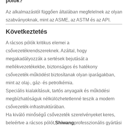
pólók?
Az alkalmazástól függően általában megfelelnek az olyan
szabványoknak, mint az ASME, az ASTM és az API.
Következtetés
A rácsos pólók kritikus elemei a
csővezetékrendszereknek. Azáltal, hogy
megakadályozzák a sertések bejutását a
mellékvezetékekbe, biztonságos és hatékony
csővezeték-működést biztosítanak olyan iparágakban,
mint az olaj-, gáz- és petrolkémia.
Speciális kialakításuk, tartós anyagaik és működési
megbízhatóságuk nélkülözhetetlenné teszik a modern
csővezeték-infrastruktúrában.
Ha kiváló minőségű csővezeték szerelvényeket keres,
beleértve a rácsos pólót,
Shiwang
professzionális gyártási