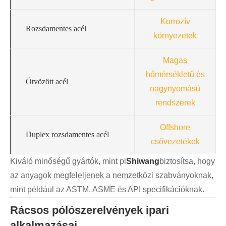
Korrozív
Rozsdamentes acél
környezetek
Magas
hőmérsékletű és
Ötvözött acél
nagynyomású
rendszerek
Offshore
Duplex rozsdamentes acél
csővezetékek
Kiváló minőségű gyártók, mint pl
Shiwang
biztosítsa, hogy
az anyagok megfeleljenek a nemzetközi szabványoknak,
mint például az ASTM, ASME és API specifikációknak.
Rácsos pólószerelvények ipari
alkalmazásai